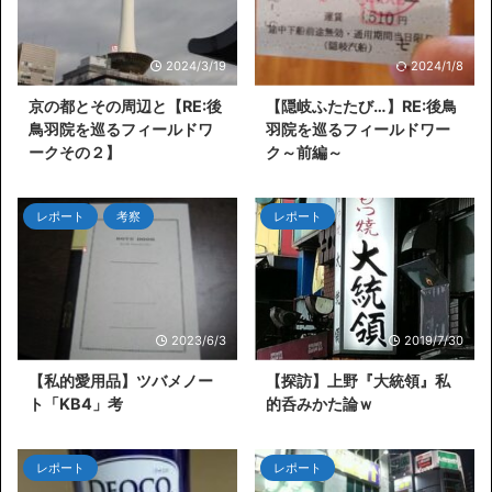
2024/3/19
2024/1/8
京の都とその周辺と【RE:後
【隠岐ふたたび…】RE:後鳥
鳥羽院を巡るフィールドワ
羽院を巡るフィールドワー
ークその２】
ク～前編～
レポート
考察
レポート
2023/6/3
2019/7/30
【私的愛用品】ツバメノー
【探訪】上野『大統領』私
ト「KB4」考
的呑みかた論ｗ
レポート
レポート