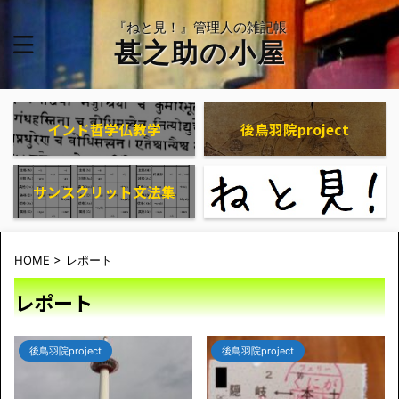
『ねと見！』管理人の雑記帳
甚之助の小屋
インド哲学仏教学
後鳥羽院project
サンスクリット文法集
HOME
>
レポート
レポート
後鳥羽院project
後鳥羽院project