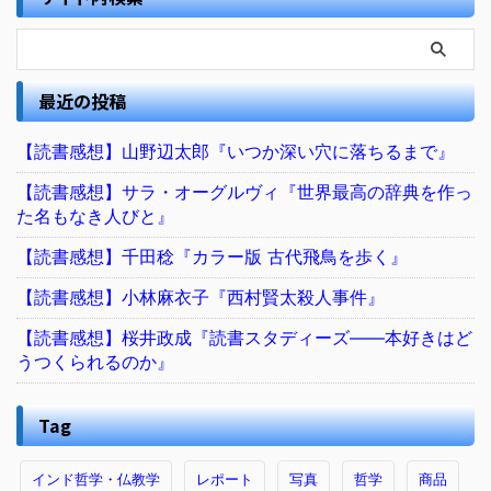
最近の投稿
【読書感想】山野辺太郎『いつか深い穴に落ちるまで』
【読書感想】サラ・オーグルヴィ『世界最高の辞典を作っ
た名もなき人びと』
【読書感想】千田稔『カラー版 古代飛鳥を歩く』
【読書感想】小林麻衣子『西村賢太殺人事件』
【読書感想】桜井政成『読書スタディーズ――本好きはど
うつくられるのか』
Tag
インド哲学・仏教学
レポート
写真
哲学
商品