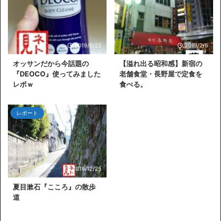
2019/6/22
2019/2/6
オッサンだから今話題の
【溢れ出る昭和感】新宿の
『DEOCO』使ってみました
老舗食堂・長野屋で定食を
レポｗ
食べる。
レポート
2018/12/25
夏目漱石『こころ』の散歩
道