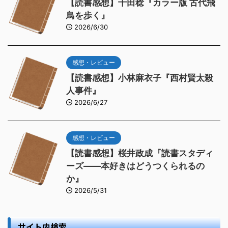
【読書感想】千田稔『カラー版 古代飛
鳥を歩く』
2026/6/30
感想・レビュー
【読書感想】小林麻衣子『西村賢太殺
人事件』
2026/6/27
感想・レビュー
【読書感想】桜井政成『読書スタディ
ーズ――本好きはどうつくられるの
か』
2026/5/31
サイト内検索