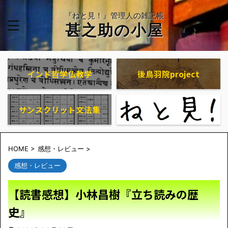
『ねと見！』管理人の雑記帳
甚之助の小屋
インド哲学仏教学
後鳥羽院project
サンスクリット文法集
HOME
>
感想・レビュー
>
感想・レビュー
【読書感想】小林昌樹『立ち読みの歴
史』