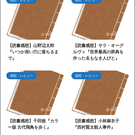
感想・レビュー
感想・レビュー
2026/7/26
2026/7/25
【読書感想】山野辺太郎
【読書感想】サラ・オーグ
『いつか深い穴に落ちるま
ルヴィ『世界最高の辞典を
で』
作った名もなき人びと』
感想・レビュー
感想・レビュー
2026/6/30
2026/6/27
【読書感想】千田稔『カラ
【読書感想】小林麻衣子
ー版 古代飛鳥を歩く』
『西村賢太殺人事件』