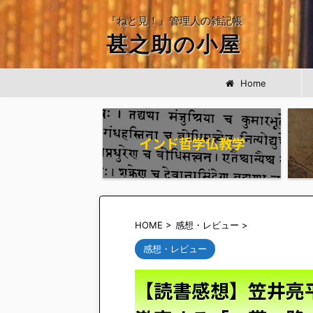
『ねと見！』管理人の雑記帳
甚之助の小屋
Home
インド哲学仏教学
HOME
>
感想・レビュー
>
感想・レビュー
【読書感想】笠井亮