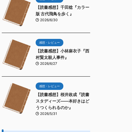
【読書感想】千田稔『カラー
版 古代飛鳥を歩く』
2026/6/30
感想・レビュー
【読書感想】小林麻衣子『西
村賢太殺人事件』
2026/6/27
感想・レビュー
【読書感想】桜井政成『読書
スタディーズ――本好きはど
うつくられるのか』
2026/5/31