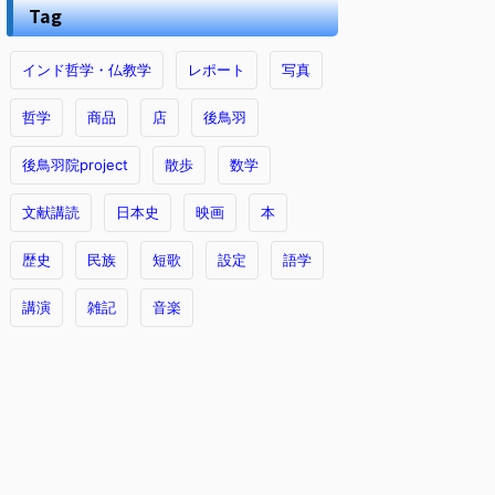
Tag
インド哲学・仏教学
レポート
写真
哲学
商品
店
後鳥羽
後鳥羽院project
散歩
数学
文献講読
日本史
映画
本
歴史
民族
短歌
設定
語学
講演
雑記
音楽