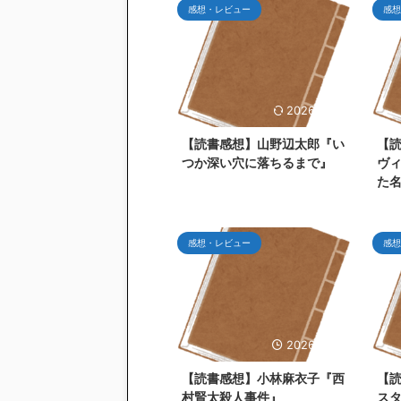
感想・レビュー
感想
2026/7/26
【読書感想】山野辺太郎『い
【
つか深い穴に落ちるまで』
ヴ
た
感想・レビュー
感想
2026/6/27
【読書感想】小林麻衣子『西
【
村賢太殺人事件』
ス