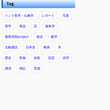
Tag
インド哲学・仏教学
レポート
写真
哲学
商品
店
後鳥羽
後鳥羽院project
散歩
数学
文献講読
日本史
映画
本
歴史
民族
短歌
設定
語学
講演
雑記
音楽