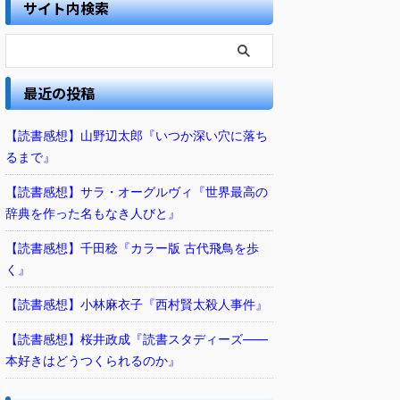
サイト内検索
最近の投稿
【読書感想】山野辺太郎『いつか深い穴に落ち
るまで』
【読書感想】サラ・オーグルヴィ『世界最高の
辞典を作った名もなき人びと』
【読書感想】千田稔『カラー版 古代飛鳥を歩
く』
【読書感想】小林麻衣子『西村賢太殺人事件』
【読書感想】桜井政成『読書スタディーズ――
本好きはどうつくられるのか』