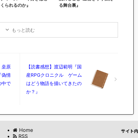
つくられるのか』
る舞台裏』
もっと読む
・桒原
【読書感想】渡辺範明『国
『偽情
産RPGクロニクル ゲーム
の中で
はどう物語を描いてきたの
か？』
Home
サイト
RSS