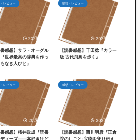
・レビュー
感想・レビュー
2026/7/25
2026/6/30
読書感想】サラ・オーグル
【読書感想】千田稔『カラー
ィ『世界最高の辞典を作っ
版 古代飛鳥を歩く』
名もなき人びと』
・レビュー
感想・レビュー
2026/5/31
2026/5/26
読書感想】桜井政成『読書
【読書感想】西川明彦『正倉
タディーズ――本好きはど
院のしごと-宝物を守り伝え