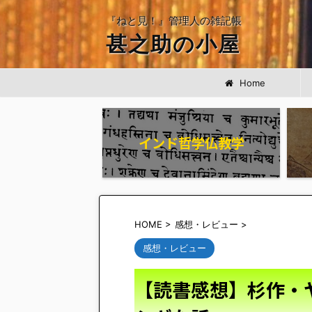
『ねと見！』管理人の雑記帳
甚之助の小屋
Home
インド哲学仏教学
HOME
>
感想・レビュー
>
感想・レビュー
【読書感想】杉作・