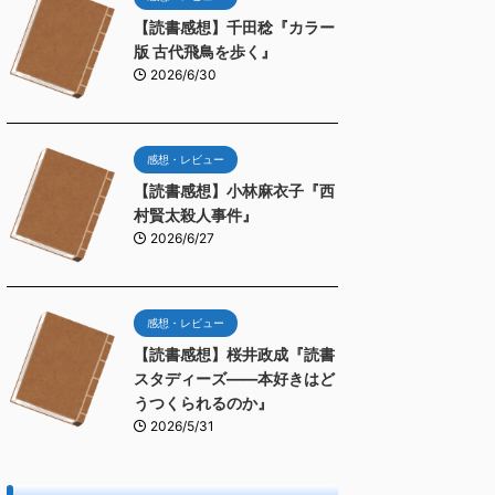
【読書感想】千田稔『カラー
版 古代飛鳥を歩く』
2026/6/30
感想・レビュー
【読書感想】小林麻衣子『西
村賢太殺人事件』
2026/6/27
感想・レビュー
【読書感想】桜井政成『読書
スタディーズ――本好きはど
うつくられるのか』
2026/5/31