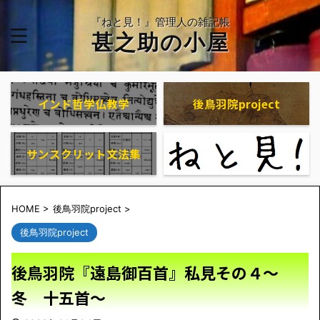
『ねと見！』管理人の雑記帳
甚之助の小屋
インド哲学仏教学
後鳥羽院project
サンスクリット文法集
HOME
>
後鳥羽院project
>
後鳥羽院project
後鳥羽院『遠島御百首』私見その４～
冬 十五首～