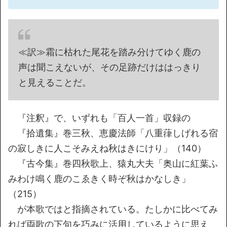
≪訳≫霜に枯れた尾花を踏み分けてゆく鹿の
声は聞こえないが、その足跡だけははっきり
と見えることだ。
『注釈』で、いずれも「百人一首」収録の
『拾遺集』巻三秋、恵慶法師「八重葎しげれる宿
の寂しきに人こそみえね秋はきにけり」（140）
『古今集』巻四秋歌上、猿丸大夫「奥山に紅葉ふ
みわけ鳴く鹿のこゑきく時ぞ秋はかなしき」
（215）
が本歌ではと指摘されている。たしかに比べてみ
れば両歌の下句を巧みに活用しているように思え