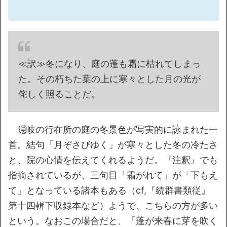
≪訳≫冬になり、庭の蓬も霜に枯れてしまっ
た。その朽ちた葉の上に寒々とした月の光が
侘しく照ることだ。
隠岐の行在所の庭の冬景色が写実的に詠まれた一
首。結句「月ぞさびゆく」が寒々とした冬の冷たさ
と、院の心情を伝えてくれるようだ。『注釈』でも
指摘されているが、三句目「霜がれて」が「下もえ
て」となっている諸本もある（cf,『続群書類従』
第十四輯下収録本など）ようで、こちらの方が多い
という。なおこの場合だと、「蓬が来春に芽を吹く