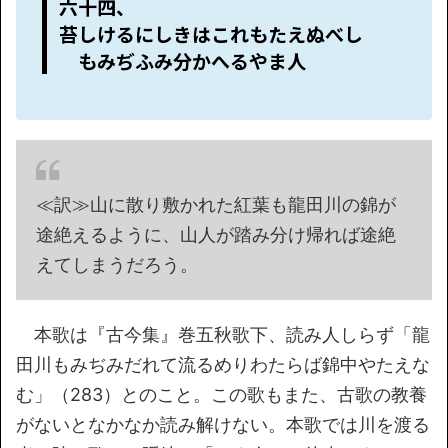
六十四、
苔しけるにしきはこれもたえぬべし
もみぢふみ分かへるやま人
≪訳≫山に散り敷かれた紅葉も龍田川の錦が
途絶えるように、山人が踏み分け帰れば途絶
えてしまうだろう。
本歌は『古今集』巻五秋歌下、読み人しらず「龍
田川もみぢみだれて流るめりわたらば錦中やたえな
む」（283）とのこと。この歌もまた、古歌の教養
がないとなかなか読み解けない。本歌では川を渡る