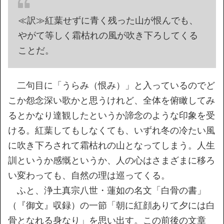
≪訳≫紅葉せずに青く残った山が恨んでも、
やがて等しく霜枯れの風が吹き下ろしてくる
ことだ。
二句目に「うらみ（恨み）」と入っているのでど
こか怨念深い歌かと思うけれど、全体を俯瞰してみ
るとかなり達観したというか諦念のような印象を受
ける。紅葉してもしなくても、いずれ冬の冷たい風
に吹き下ろされて霜枯れの山となってしまう。人生
訓というか感慨というか、人の心はさまざまに移ろ
い変わっても、自然の理は巡ってくる。
ふと、浄土真宗八世・蓮如の名文「白骨の書」
（『御文』収録）の一節「朝に紅顔ありて夕には白
骨となれる身なり」を思い出す。この前後の文章