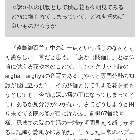
≪訳≫仏の供物として積む花も今朝見てみる
と雪に埋もれてしまっていて、どれを摘めば
良いものだろうか。
『遠島御百首』中の紅一点という感じのなんとも
可愛らしい一首だと思う。「あか（閼伽）」とは仏
前に供える花や水のことで、サンスクリット語の
argha・arghyaの音写である（やっと専門分野の知
識が役に立った）。その閼伽として供える花を摘も
うとしても、今朝は深い雪の下になってしまってど
こにあるか見分けがつかない、さてどうしようと困
り果ててる院の姿が目に浮かぶ。前掲67番歌同
様、隠岐での院の生活の一端が垣間見える感じがす
る日記風な詠風が印象的だ。こうした日常のハプニ