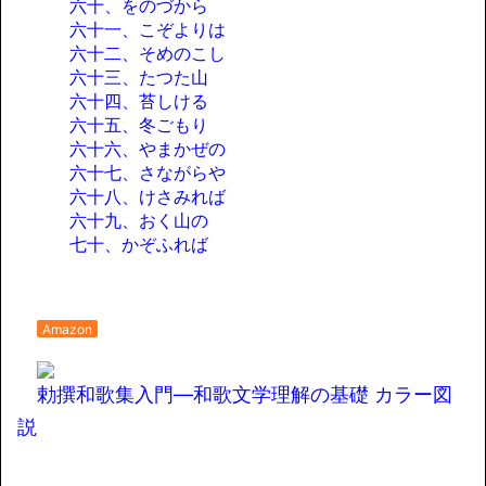
六十、をのづから
六十一、こぞよりは
六十二、そめのこし
六十三、たつた山
六十四、苔しける
六十五、冬ごもり
六十六、やまかぜの
六十七、さながらや
六十八、けさみれば
六十九、おく山の
七十、かぞふれば
Amazon
勅撰和歌集入門―和歌文学理解の基礎 カラー図
説