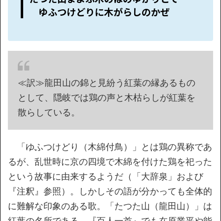
ゆふつけどりに木がらしのかぜ
≪訳≫龍田山の錦と見紛う紅葉の縁あるもの
として、隠岐では鶏の声と木枯らしが紅葉を
散らしている。
「ゆふつけどり（木綿付鳥）」とは鶏の異称であ
るが、乱世時に京の四境で木綿を付けた鶏を祀った
という故事に由来するようだ（「大辞泉」および
『注釈』参照）。しかしその語が分かっても全体的
に難解な印象のある歌。「たつた山（龍田山）」は
紅葉の名所である。『百人一首』でも在原業平や能