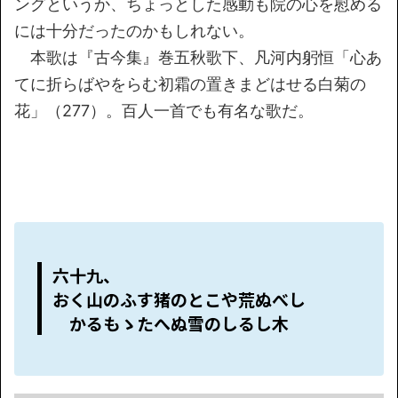
ングというか、ちょっとした感動も院の心を慰める
には十分だったのかもしれない。
本歌は『古今集』巻五秋歌下、凡河内躬恒「心あ
てに折らばやをらむ初霜の置きまどはせる白菊の
花」（277）。百人一首でも有名な歌だ。
六十九、
おく山のふす猪のとこや荒ぬべし
かるもゝたへぬ雪のしるし木