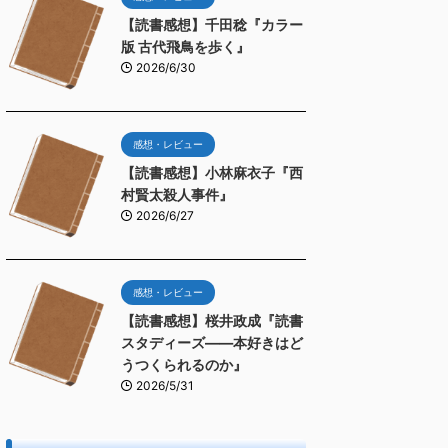
【読書感想】千田稔『カラー
版 古代飛鳥を歩く』
2026/6/30
感想・レビュー
【読書感想】小林麻衣子『西
村賢太殺人事件』
2026/6/27
感想・レビュー
【読書感想】桜井政成『読書
スタディーズ――本好きはど
うつくられるのか』
2026/5/31