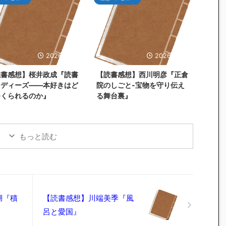
2026/5/31
2026/5/26
読書感想】桜井政成『読書
【読書感想】西川明彦『正倉
タディーズ――本好きはど
院のしごと-宝物を守り伝え
つくられるのか』
る舞台裏』
もっと読む
湖『積
【読書感想】川端美季『風
呂と愛国』