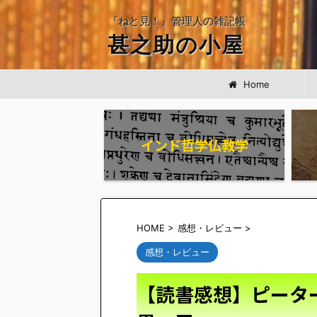
『ねと見！』管理人の雑記帳
甚之助の小屋
Home
インド哲学仏教学
HOME
>
感想・レビュー
>
感想・レビュー
【読書感想】ピータ