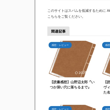
このサイトはスパムを低減するために Aki
こちらをご覧ください
。
関連記事
感想・レビュー
感想
2026/7/26
【読書感想】山野辺太郎『い
【
つか深い穴に落ちるまで』
ヴ
た
感想・レビュー
感想