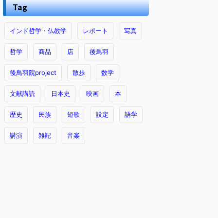
Tag
インド哲学・仏教学
レポート
写真
哲学
商品
店
後鳥羽
後鳥羽院project
散歩
数学
文献講読
日本史
映画
本
歴史
民族
短歌
設定
語学
講演
雑記
音楽