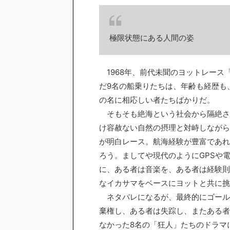
極限状態にある人間の姿
1968年、前代未聞のヨットレース
だ9名の船乗りたちは、年齢も経歴も
の名に相応しい者たちばかりだ。
そもそも絶海という社会から隔絶さ
け容赦ない自然の摂理と対峙しながら
が明白レース。航海経験が豊富であれ
ろう。ましてや現代のようにGPSや
に、ある者は音楽を、ある者は経験則
なイカサマをベースにヨットと共に挑
ネタバレになるが、最終的にゴール
棄権し、ある者は失踪し、またある者
なかった8名の「狂人」たちのドラマ