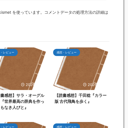
smet を使っています。
コメントデータの処理方法の詳細は
・レビュー
感想・レビュー
2026/7/25
2026/6/30
読書感想】サラ・オーグル
【読書感想】千田稔『カラー
ィ『世界最高の辞典を作っ
版 古代飛鳥を歩く』
名もなき人びと』
・レビュー
感想・レビュー