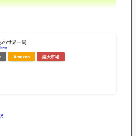
ちの世界一周
inker
e
Amazon
楽天市場
訳