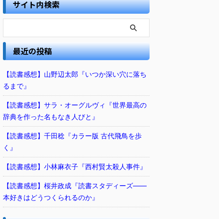
サイト内検索
最近の投稿
【読書感想】山野辺太郎『いつか深い穴に落ち
るまで』
【読書感想】サラ・オーグルヴィ『世界最高の
辞典を作った名もなき人びと』
【読書感想】千田稔『カラー版 古代飛鳥を歩
く』
【読書感想】小林麻衣子『西村賢太殺人事件』
【読書感想】桜井政成『読書スタディーズ――
本好きはどうつくられるのか』