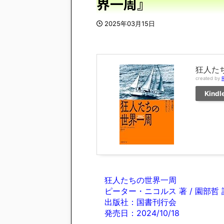
界一周』
2025年03月15日
狂人た
created by
R
Kindl
狂人たちの世界一周
ピーター・ニコルス 著 / 園部哲 
出版社：国書刊行会
発売日：2024/10/18