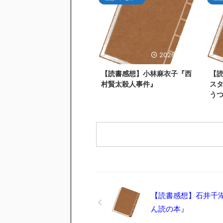
2026/6/27
【読書感想】小林麻衣子『西
【
村賢太殺人事件』
ス
う
【読書感想】石井千
ん読の本』