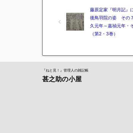
藤原定家『明月記』
後鳥羽院の姿 その
久元年～嘉禎元年・
（第2・3巻）
『ねと見！』管理人の雑記帳
甚之助の小屋