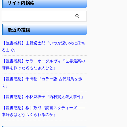
サイト内検索
最近の投稿
【読書感想】山野辺太郎『いつか深い穴に落ち
るまで』
【読書感想】サラ・オーグルヴィ『世界最高の
辞典を作った名もなき人びと』
【読書感想】千田稔『カラー版 古代飛鳥を歩
く』
【読書感想】小林麻衣子『西村賢太殺人事件』
【読書感想】桜井政成『読書スタディーズ――
本好きはどうつくられるのか』