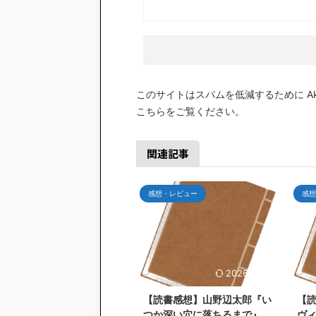
このサイトはスパムを低減するために Aki
こちらをご覧ください
。
関連記事
感想・レビュー
感想
2026/7/26
【読書感想】山野辺太郎『い
【
つか深い穴に落ちるまで』
ヴ