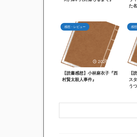
た
感想・レビュー
感想
2026/6/27
【読書感想】小林麻衣子『西
【
村賢太殺人事件』
ス
う