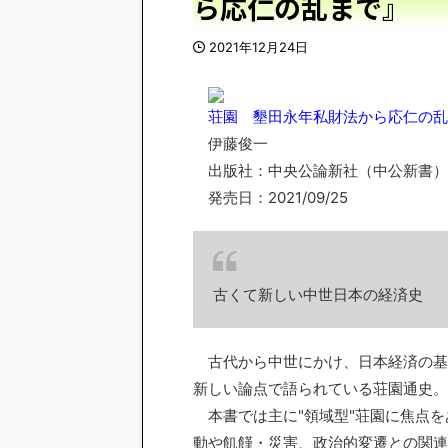
ら応仁の乱まで』
2021年12月24日
荘園 墾田永年私財法から応仁の乱ま
伊藤俊一
出版社：中央公論新社（中公新書）
発売日：2021/09/25
古くて新しい中世日本の経済史
古代から中世にかけ、日本経済の基
新しい論点で語られている荘園通史。
本書では主に"領域型"荘園に焦点を
動や飢饉・災害、政治的変遷との関連