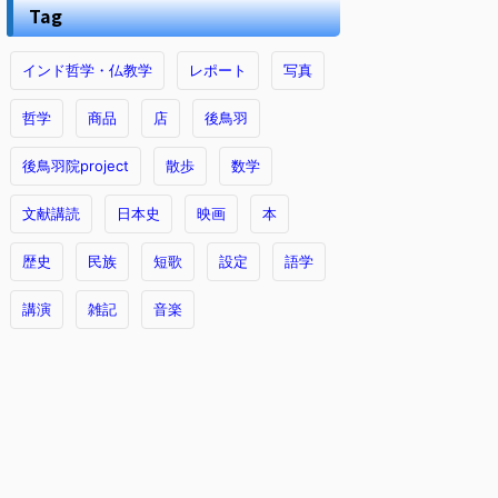
Tag
インド哲学・仏教学
レポート
写真
哲学
商品
店
後鳥羽
後鳥羽院project
散歩
数学
文献講読
日本史
映画
本
歴史
民族
短歌
設定
語学
講演
雑記
音楽