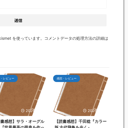
smet を使っています。
コメントデータの処理方法の詳細は
・レビュー
感想・レビュー
2026/7/25
2026/6/30
読書感想】サラ・オーグル
【読書感想】千田稔『カラー
ィ『世界最高の辞典を作っ
版 古代飛鳥を歩く』