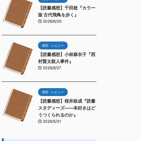
【読書感想】千田稔『カラー
版 古代飛鳥を歩く』
2026/6/30
感想・レビュー
【読書感想】小林麻衣子『西
村賢太殺人事件』
2026/6/27
感想・レビュー
【読書感想】桜井政成『読書
スタディーズ――本好きはど
うつくられるのか』
2026/5/31