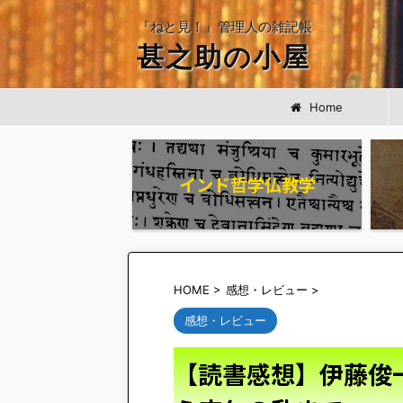
『ねと見！』管理人の雑記帳
甚之助の小屋
Home
インド哲学仏教学
HOME
>
感想・レビュー
>
感想・レビュー
【読書感想】伊藤俊