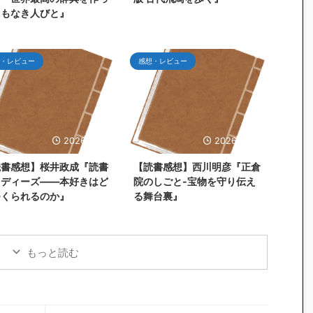
名もなき人びと』
・レビュー
感想・レビュー
2026/5/31
2026/5/26
読書感想】桜井政成『読書
【読書感想】西川明彦『正倉
タディーズ――本好きはど
院のしごと-宝物を守り伝え
つくられるのか』
る舞台裏』
もっと読む