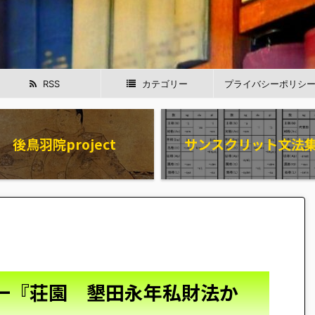
RSS
カテゴリー
プライバシーポリシ
後鳥羽院project
サンスクリット文法
一『荘園 墾田永年私財法か