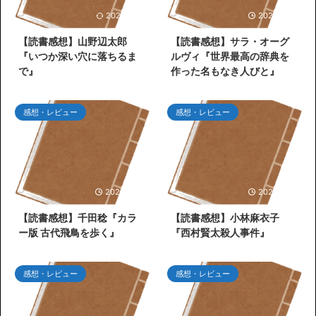
2026/7/26
2026/7/25
【読書感想】山野辺太郎
【読書感想】サラ・オーグ
『いつか深い穴に落ちるま
ルヴィ『世界最高の辞典を
で』
作った名もなき人びと』
感想・レビュー
感想・レビュー
2026/6/30
2026/6/27
【読書感想】千田稔『カラ
【読書感想】小林麻衣子
ー版 古代飛鳥を歩く』
『西村賢太殺人事件』
感想・レビュー
感想・レビュー