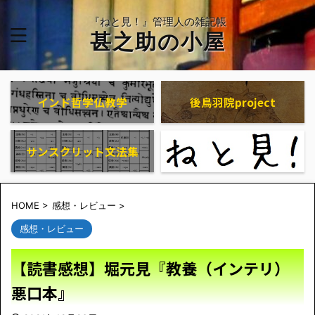
『ねと見！』管理人の雑記帳
甚之助の小屋
インド哲学仏教学
後鳥羽院project
サンスクリット文法集
HOME
>
感想・レビュー
>
感想・レビュー
【読書感想】堀元見『教養（インテリ）
悪口本』