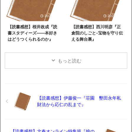
2026/5/31
2026/5/26
【読書感想】桜井政成『読
【読書感想】西川明彦『正
書スタディーズ――本好き
倉院のしごと-宝物を守り伝
はどうつくられるのか』
える舞台裏』
もっと読む
【読書感想】伊藤俊一『荘園 墾田永年私
財法から応仁の乱まで』
【読書感想】文春オンライン特集班『娘の