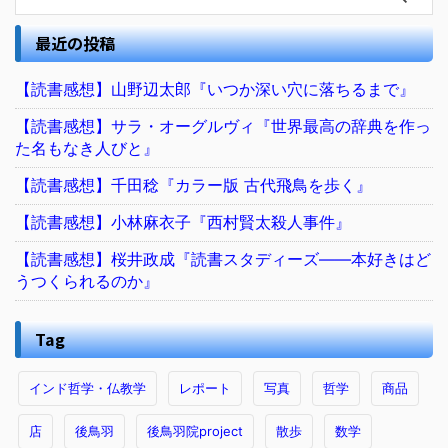
最近の投稿
【読書感想】山野辺太郎『いつか深い穴に落ちるまで』
【読書感想】サラ・オーグルヴィ『世界最高の辞典を作っ
た名もなき人びと』
【読書感想】千田稔『カラー版 古代飛鳥を歩く』
【読書感想】小林麻衣子『西村賢太殺人事件』
【読書感想】桜井政成『読書スタディーズ――本好きはど
うつくられるのか』
Tag
インド哲学・仏教学
レポート
写真
哲学
商品
店
後鳥羽
後鳥羽院project
散歩
数学