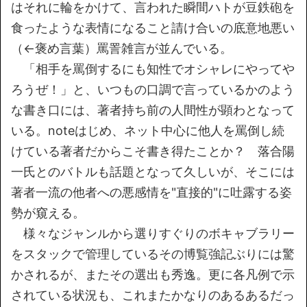
はそれに輪をかけて、言われた瞬間ハトが豆鉄砲を
食ったような表情になること請け合いの底意地悪い
（←褒め言葉）罵詈雑言が並んでいる。
「相手を罵倒するにも知性でオシャレにやってや
ろうぜ！」と、いつもの口調で言っているかのよう
な書き口には、著者持ち前の人間性が顕わとなって
いる。noteはじめ、ネット中心に他人を罵倒し続
けている著者だからこそ書き得たことか？ 落合陽
一氏とのバトルも話題となって久しいが、そこには
著者一流の他者への悪感情を"直接的"に吐露する姿
勢が窺える。
様々なジャンルから選りすぐりのボキャブラリー
をスタックで管理しているその博覧強記ぶりには驚
かされるが、またその選出も秀逸。更に各凡例で示
されている状況も、これまたかなりのあるあるだっ