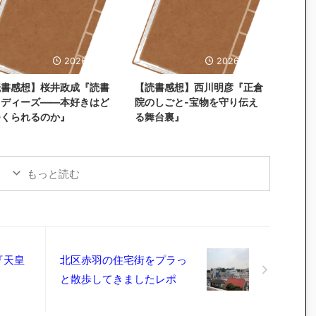
2026/5/31
2026/5/26
読書感想】桜井政成『読書
【読書感想】西川明彦『正倉
タディーズ――本好きはど
院のしごと-宝物を守り伝え
つくられるのか』
る舞台裏』
もっと読む
『天皇
北区赤羽の住宅街をプラっ
』
と散歩してきましたレポ