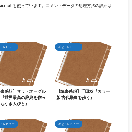
smet を使っています。
コメントデータの処理方法の詳細は
・レビュー
感想・レビュー
2026/7/25
2026/6/30
読書感想】サラ・オーグル
【読書感想】千田稔『カラー
ィ『世界最高の辞典を作っ
版 古代飛鳥を歩く』
名もなき人びと』
・レビュー
感想・レビュー