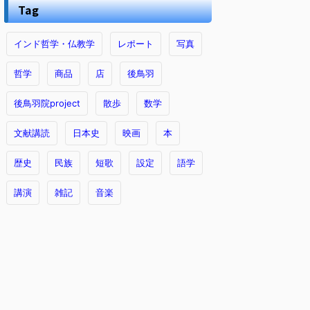
Tag
インド哲学・仏教学
レポート
写真
哲学
商品
店
後鳥羽
後鳥羽院project
散歩
数学
文献講読
日本史
映画
本
歴史
民族
短歌
設定
語学
講演
雑記
音楽