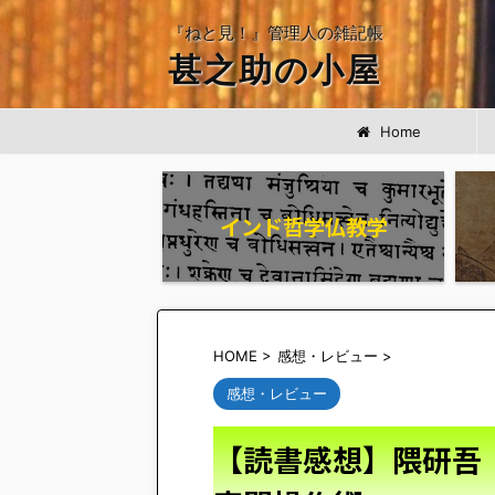
『ねと見！』管理人の雑記帳
甚之助の小屋
Home
インド哲学仏教学
HOME
>
感想・レビュー
>
感想・レビュー
【読書感想】隈研吾