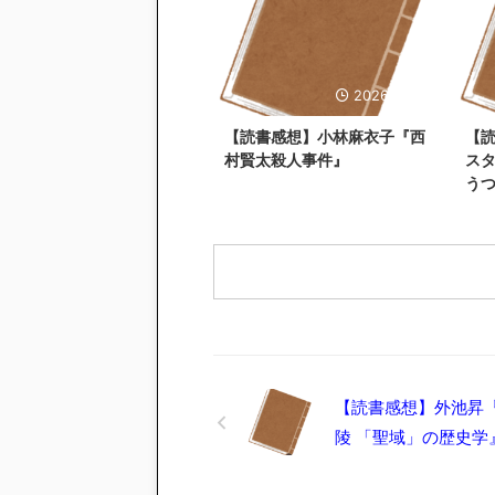
2026/6/27
【読書感想】小林麻衣子『西
【
村賢太殺人事件』
ス
う
【読書感想】外池昇
陵 「聖域」の歴史学