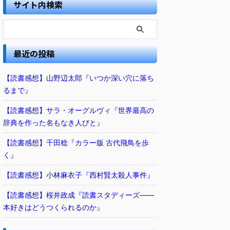
サイト内検索
最近の投稿
【読書感想】山野辺太郎『いつか深い穴に落ち
るまで』
【読書感想】サラ・オーグルヴィ『世界最高の
辞典を作った名もなき人びと』
【読書感想】千田稔『カラー版 古代飛鳥を歩
く』
【読書感想】小林麻衣子『西村賢太殺人事件』
【読書感想】桜井政成『読書スタディーズ――
本好きはどうつくられるのか』