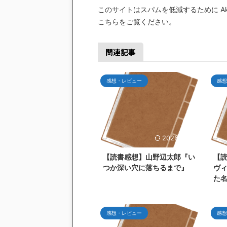
このサイトはスパムを低減するために Aki
こちらをご覧ください
。
関連記事
感想・レビュー
感想
2026/7/26
【読書感想】山野辺太郎『い
【
つか深い穴に落ちるまで』
ヴ
た
感想・レビュー
感想