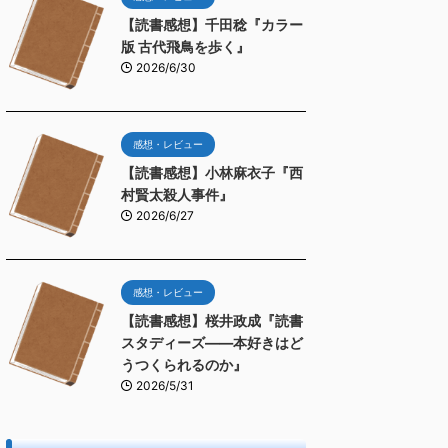
【読書感想】千田稔『カラー
版 古代飛鳥を歩く』
2026/6/30
感想・レビュー
【読書感想】小林麻衣子『西
村賢太殺人事件』
2026/6/27
感想・レビュー
【読書感想】桜井政成『読書
スタディーズ――本好きはど
うつくられるのか』
2026/5/31