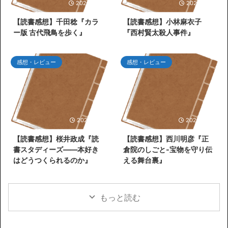
2026/6/30
2026/6/27
【読書感想】千田稔『カラ
【読書感想】小林麻衣子
ー版 古代飛鳥を歩く』
『西村賢太殺人事件』
感想・レビュー
感想・レビュー
2026/5/31
2026/5/26
【読書感想】桜井政成『読
【読書感想】西川明彦『正
書スタディーズ――本好き
倉院のしごと-宝物を守り伝
はどうつくられるのか』
える舞台裏』
もっと読む