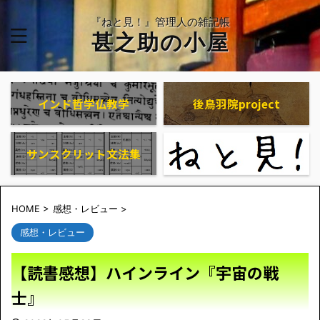
『ねと見！』管理人の雑記帳
甚之助の小屋
インド哲学仏教学
後鳥羽院project
サンスクリット文法集
HOME
>
感想・レビュー
>
感想・レビュー
【読書感想】ハインライン『宇宙の戦
士』