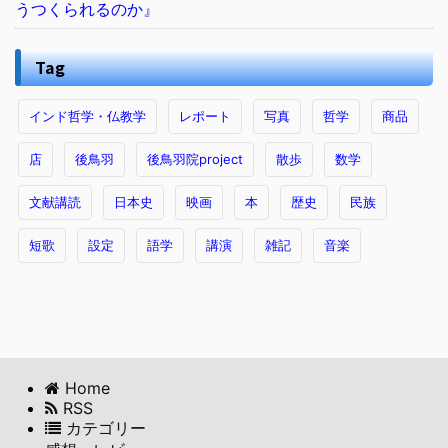
うつくられるのか』
Tag
インド哲学・仏教学
レポート
写真
哲学
商品
店
後鳥羽
後鳥羽院project
散歩
数学
文献講読
日本史
映画
本
歴史
民族
短歌
設定
語学
講演
雑記
音楽
Home
RSS
カテゴリー