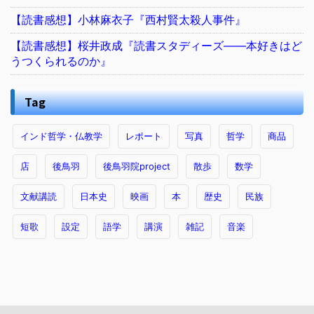
【読書感想】小林麻衣子『西村賢太殺人事件』
【読書感想】桜井政成『読書スタディーズ――本好きはど
うつくられるのか』
Tag
インド哲学・仏教学
レポート
写真
哲学
商品
店
後鳥羽
後鳥羽院project
散歩
数学
文献講読
日本史
映画
本
歴史
民族
短歌
設定
語学
講演
雑記
音楽