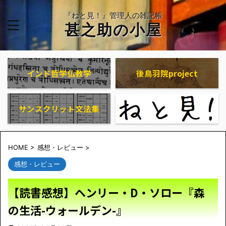
『ねと見！』管理人の雑記帳
甚之助の小屋
インド哲学仏教学
後鳥羽院project
サンスクリット文法集
HOME
>
感想・レビュー
>
感想・レビュー
【読書感想】ヘンリー・D・ソロー『森
の生活-ウォールデン-』