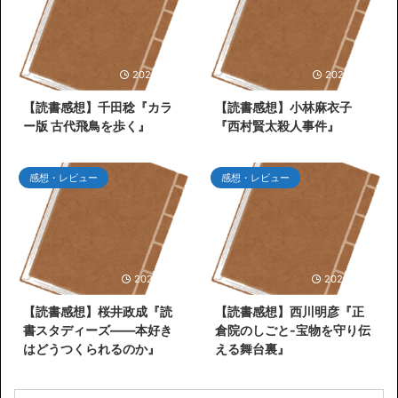
2026/6/30
2026/6/27
【読書感想】千田稔『カラ
【読書感想】小林麻衣子
ー版 古代飛鳥を歩く』
『西村賢太殺人事件』
感想・レビュー
感想・レビュー
2026/5/31
2026/5/26
【読書感想】桜井政成『読
【読書感想】西川明彦『正
書スタディーズ――本好き
倉院のしごと-宝物を守り伝
はどうつくられるのか』
える舞台裏』