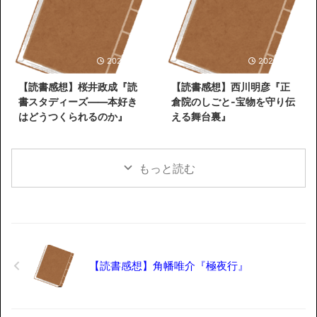
2026/5/31
2026/5/26
【読書感想】桜井政成『読
【読書感想】西川明彦『正
書スタディーズ――本好き
倉院のしごと-宝物を守り伝
はどうつくられるのか』
える舞台裏』
もっと読む
【読書感想】角幡唯介『極夜行』