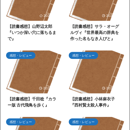
2026/7/26
2026/7/25
【読書感想】山野辺太郎
【読書感想】サラ・オーグ
『いつか深い穴に落ちるま
ルヴィ『世界最高の辞典を
で』
作った名もなき人びと』
感想・レビュー
感想・レビュー
2026/6/30
2026/6/27
【読書感想】千田稔『カラ
【読書感想】小林麻衣子
ー版 古代飛鳥を歩く』
『西村賢太殺人事件』
感想・レビュー
感想・レビュー