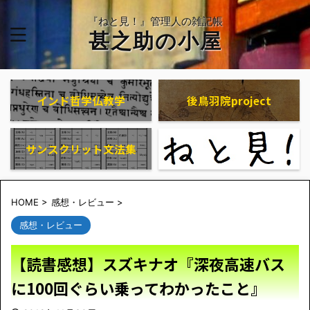
『ねと見！』管理人の雑記帳
甚之助の小屋
インド哲学仏教学
後鳥羽院project
サンスクリット文法集
HOME
>
感想・レビュー
>
感想・レビュー
【読書感想】スズキナオ『深夜高速バス
に100回ぐらい乗ってわかったこと』