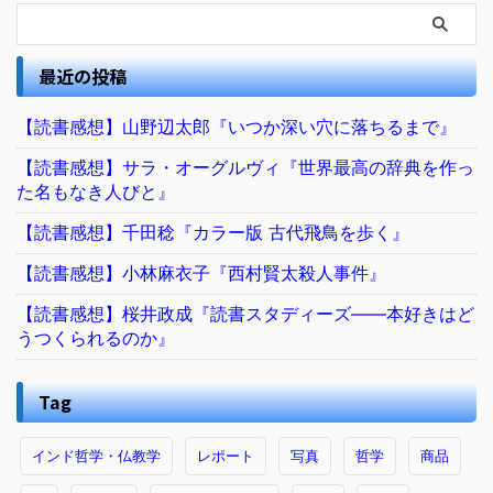
最近の投稿
【読書感想】山野辺太郎『いつか深い穴に落ちるまで』
【読書感想】サラ・オーグルヴィ『世界最高の辞典を作っ
た名もなき人びと』
【読書感想】千田稔『カラー版 古代飛鳥を歩く』
【読書感想】小林麻衣子『西村賢太殺人事件』
【読書感想】桜井政成『読書スタディーズ――本好きはど
うつくられるのか』
Tag
インド哲学・仏教学
レポート
写真
哲学
商品