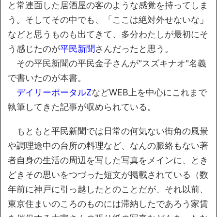
と常連面した居酒屋の客のような感覚を持ってしま
う。そしてその中でも、「ここは絶対外せないな」
などと思うものも出てきて、多分わたしが最初にそ
う感じたのが
平民新聞
さんだったと思う。
その平民新聞の平民金子さんが"スズキナオ"名義
で書いたのが本書。
デイリーポータルZ
などWEB上を中心にこれまで
執筆してきた記事が収められている。
もともと平民新聞では日常の何気ない街角の風景
や調理途中の台所の料理など、なんの脈絡もない著
者自身の生活の周辺を写した写真をメインに、とき
どきその思いをつづった短文が掲載されている（数
年前に神戸に引っ越したとのことだが、それ以前、
東京住まいのころのものには滞納したであろう家賃