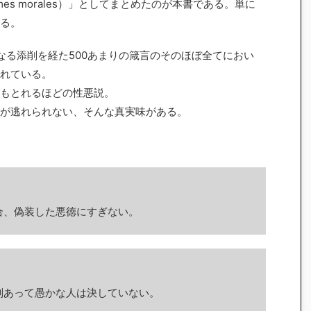
et Maximes morales）」としてまとめたのが本書である。単に
る。
る添削を経た500あまりの箴言のそのほぼ全てにおい
れている。
もとれるほどの性悪説。
が逃れられない、そんな真実味がある。
合、偽装した悪徳にすぎない。
別あって愚かな人は決していない。