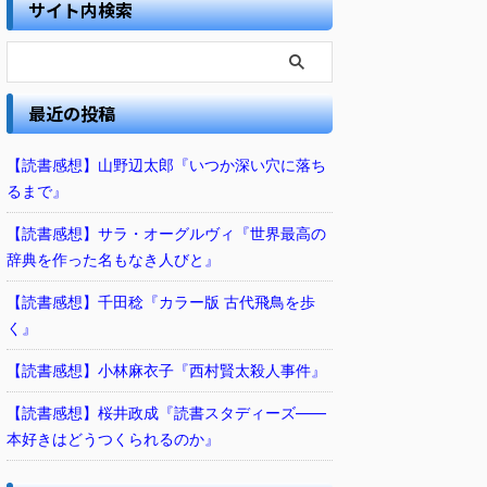
サイト内検索
最近の投稿
【読書感想】山野辺太郎『いつか深い穴に落ち
るまで』
【読書感想】サラ・オーグルヴィ『世界最高の
辞典を作った名もなき人びと』
【読書感想】千田稔『カラー版 古代飛鳥を歩
く』
【読書感想】小林麻衣子『西村賢太殺人事件』
【読書感想】桜井政成『読書スタディーズ――
本好きはどうつくられるのか』