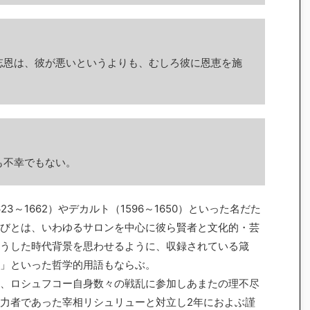
忘恩は、彼が悪いというよりも、むしろ彼に恩恵を施
も不幸でもない。
～1662）やデカルト（1596～1650）といった名だた
びとは、いわゆるサロンを中心に彼ら賢者と文化的・芸
うした時代背景を思わせるように、収録されている箴
」といった哲学的用語もならぶ。
、ロシュフコー自身数々の戦乱に参加しあまたの理不尽
力者であった宰相リシュリューと対立し2年におよぶ謹