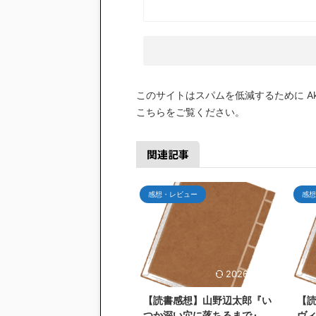
このサイトはスパムを低減するために Aki
こちらをご覧ください
。
関連記事
感想・レビュー
感想
2026/7/26
【読書感想】山野辺太郎『い
【
つか深い穴に落ちるまで』
ヴ