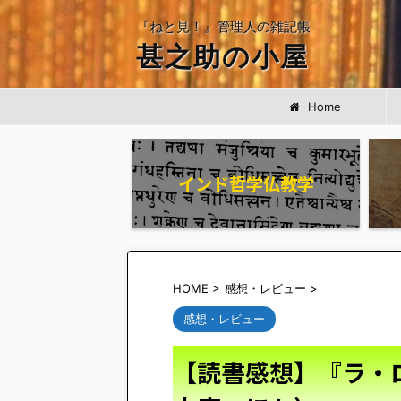
『ねと見！』管理人の雑記帳
甚之助の小屋
Home
インド哲学仏教学
HOME
>
感想・レビュー
>
感想・レビュー
【読書感想】『ラ・