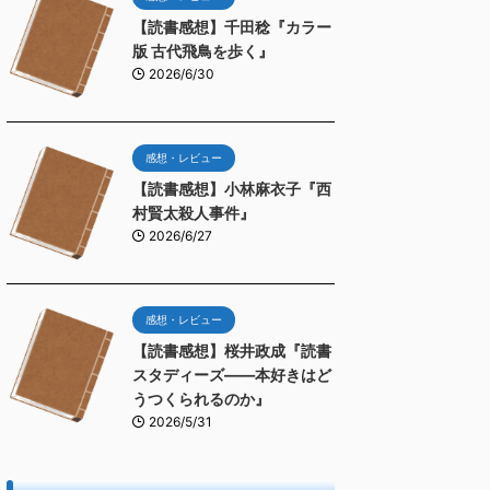
【読書感想】千田稔『カラー
版 古代飛鳥を歩く』
2026/6/30
感想・レビュー
【読書感想】小林麻衣子『西
村賢太殺人事件』
2026/6/27
感想・レビュー
【読書感想】桜井政成『読書
スタディーズ――本好きはど
うつくられるのか』
2026/5/31