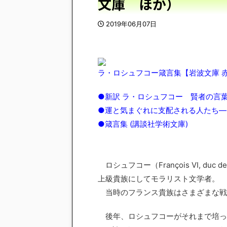
文庫 ほか）
2019年06月07日
ラ・ロシュフコー箴言集【岩波文庫 赤5
●新訳 ラ・ロシュフコー 賢者の言
●運と気まぐれに支配される人たち―ラ
●箴言集 (講談社学術文庫)
ロシュフコー（François VI, duc de
上級貴族にしてモラリスト文学者。
当時のフランス貴族はさまざまな戦
後年、ロシュフコーがそれまで培っ