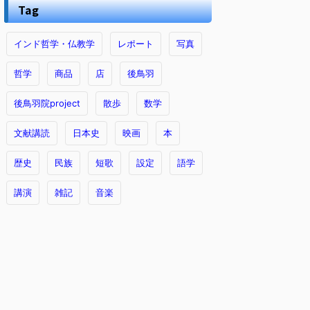
Tag
インド哲学・仏教学
レポート
写真
哲学
商品
店
後鳥羽
後鳥羽院project
散歩
数学
文献講読
日本史
映画
本
歴史
民族
短歌
設定
語学
講演
雑記
音楽