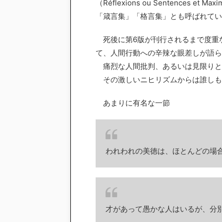
（Réflexions ou Sentences 
「箴言集」「格言集」とも呼ばれてい
死後に第6版が刊行されるまで度重な
て、人間行動への辛辣な眼差しが語ら
痛烈な人間批判、あるいは見限りと
その激しいニヒリズムからは誰しも
あまりに有名な一節
われわれの美徳は、ほとんどの場
才があって愚かな人はいるが、分