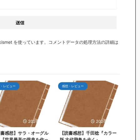
smet を使っています。
コメントデータの処理方法の詳細は
・レビュー
感想・レビュー
2026/7/25
2026/6/30
読書感想】サラ・オーグル
【読書感想】千田稔『カラー
ィ『世界最高の辞典を作っ
版 古代飛鳥を歩く』