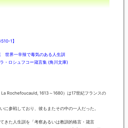
10-1】
葉 世界一辛辣で毒気のある人生訓
・ロシュフコー箴言集 (角川文庫)
 La Rochefoucauld, 1613～1680）は17世紀フランスの
いに参戦しており、彼もまたその中の一人だった。
てきた人生訓を「考察あるいは教訓的格言・箴言