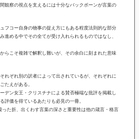
間観察の視点を支えるには十分なバックボーンが言葉の
ュフコー自身の物事の捉え方にもある程度法則的な部分
み進める中でその全てが受け入れられるものではなし、
からこそ複雑で解釈し難いが、その余白に刻まれた意味
それぞれ別の訳者によって出されているが、それぞれに
ごたえがある。
ーデン女王・クリスチナによる賛否極端な批評を掲載し
る評価を得ているあたりも必見の一冊。
繰った折、出くわす言葉の深さと重要性は他の箴言・格言