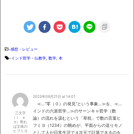
-
感想・レビュー
-
インド哲学・仏教学
,
数学
,
本
2023年09月21日 at 14:01
≪…“零（０）の発見”という事象…≫を、≪…
インドの六派哲学…≫のサーンキャ哲学（数
三文字
（ｉ e
論）の流れを汲むという「草枕」で数の言葉ヒ
π）寄れ
フミヨ（1234）の眺めが、平面からの送りモノ
ば文殊の
ヒフミヨ
として人が日常生活で４次元で計算できるのを