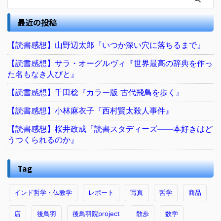
最近の投稿
【読書感想】山野辺太郎『いつか深い穴に落ちるまで』
【読書感想】サラ・オーグルヴィ『世界最高の辞典を作っ
た名もなき人びと』
【読書感想】千田稔『カラー版 古代飛鳥を歩く』
【読書感想】小林麻衣子『西村賢太殺人事件』
【読書感想】桜井政成『読書スタディーズ――本好きはど
うつくられるのか』
Tag
インド哲学・仏教学
レポート
写真
哲学
商品
店
後鳥羽
後鳥羽院project
散歩
数学