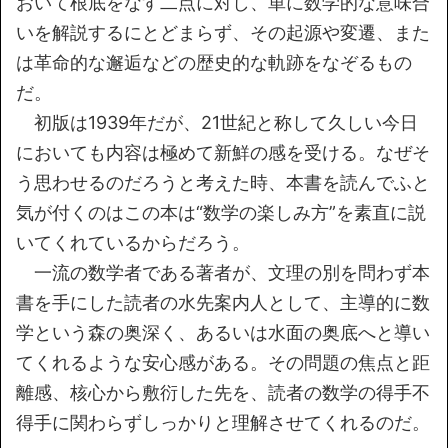
おいて根底をなす二点に対し、単に数学的な意味合
いを解説するにとどまらず、その起源や変遷、また
は革命的な邂逅などの歴史的な軌跡をなぞるもの
だ。
初版は1939年だが、21世紀と称して久しい今日
においても内容は極めて新鮮の感を受ける。なぜそ
う思わせるのだろうと考えた時、本書を読んでふと
気が付くのはこの本は“数学の楽しみ方”を素直に説
いてくれているからだろう。
一流の数学者である著者が、文理の別を問わず本
書を手にした読者の水先案内人として、主導的に数
学という森の奥深く、あるいは水面の奥底へと導い
てくれるような安心感がある。その問題の焦点と距
離感、核心から敷衍した先を、読者の数学の得手不
得手に関わらずしっかりと理解させてくれるのだ。