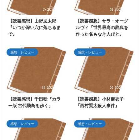
2026/7/26
2026/7/25
【読書感想】山野辺太郎
【読書感想】サラ・オーグ
『いつか深い穴に落ちるま
ルヴィ『世界最高の辞典を
で』
作った名もなき人びと』
感想・レビュー
感想・レビュー
2026/6/30
2026/6/27
【読書感想】千田稔『カラ
【読書感想】小林麻衣子
ー版 古代飛鳥を歩く』
『西村賢太殺人事件』
感想・レビュー
感想・レビュー