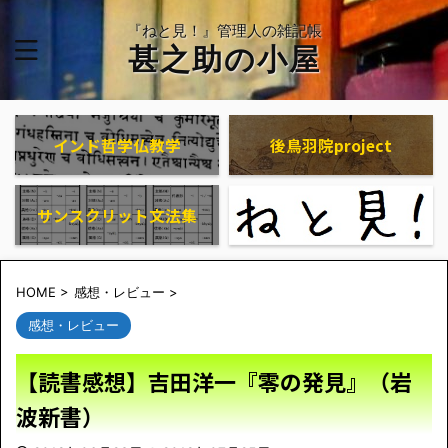
『ねと見！』管理人の雑記帳
甚之助の小屋
インド哲学仏教学
後鳥羽院project
サンスクリット文法集
HOME
>
感想・レビュー
>
感想・レビュー
【読書感想】吉田洋一『零の発見』（岩
波新書）