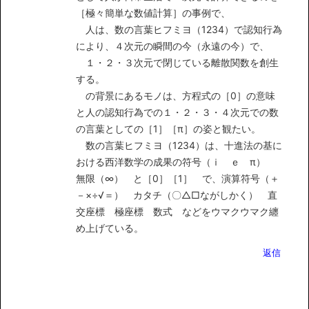
［極々簡単な数値計算］の事例で、
人は、数の言葉ヒフミヨ（1234）で認知行為
により、４次元の瞬間の今（永遠の今）で、
１・２・３次元で閉じている離散関数を創生
する。
の背景にあるモノは、方程式の［0］の意味
と人の認知行為での１・２・３・４次元での数
の言葉としての［1］［π］の姿と観たい。
数の言葉ヒフミヨ（1234）は、十進法の基に
おける西洋数学の成果の符号（ｉ ｅ π）
無限（∞） と［0］［1］ で、演算符号（＋
－×÷√＝） カタチ（〇△□ながしかく） 直
交座標 極座標 数式 などをウマクウマク纏
め上げている。
返信