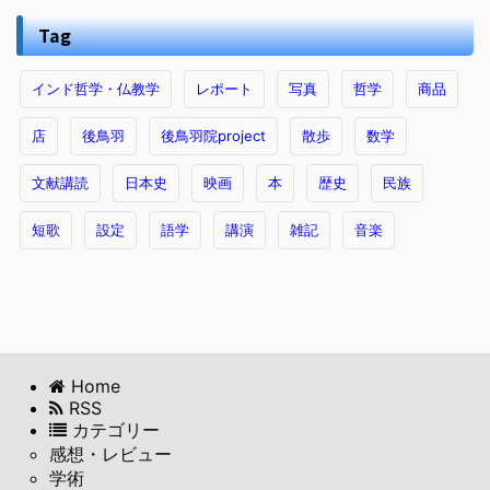
Tag
インド哲学・仏教学
レポート
写真
哲学
商品
店
後鳥羽
後鳥羽院project
散歩
数学
文献講読
日本史
映画
本
歴史
民族
短歌
設定
語学
講演
雑記
音楽
Home
RSS
カテゴリー
感想・レビュー
学術