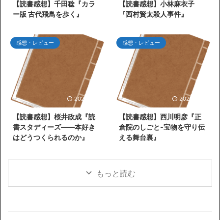
【読書感想】千田稔『カラ
【読書感想】小林麻衣子
ー版 古代飛鳥を歩く』
『西村賢太殺人事件』
感想・レビュー
感想・レビュー
2026/5/31
2026/5/26
【読書感想】桜井政成『読
【読書感想】西川明彦『正
書スタディーズ――本好き
倉院のしごと-宝物を守り伝
はどうつくられるのか』
える舞台裏』
もっと読む