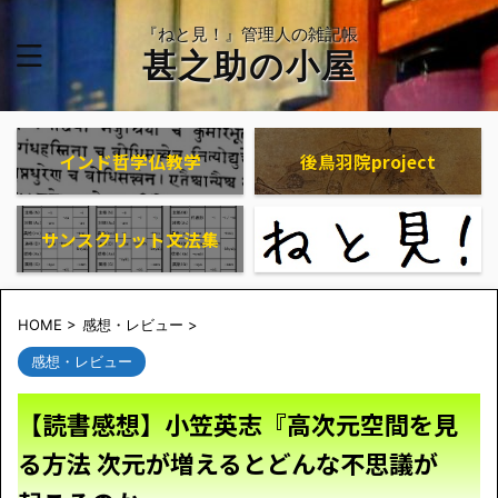
『ねと見！』管理人の雑記帳
甚之助の小屋
インド哲学仏教学
後鳥羽院project
サンスクリット文法集
HOME
>
感想・レビュー
>
感想・レビュー
【読書感想】小笠英志『高次元空間を見
る方法 次元が増えるとどんな不思議が